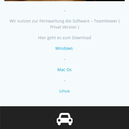
–
Wir nutzen zur Fernwartung die Software – TeamViewer (
Privat Version )
Hier geht es zum Download
Windows
–
Mac Os
–
Linux